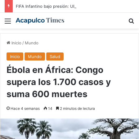
FIFA Infantino bajo presión: UEFA y Conmebol lo cercan
Menú
B
Inicio
/
Mundo
Inicio
Mundo
Salud
Ébola en África: Congo
supera los 1.700 casos y
suma 600 muertes
Hace 4 semanas
14
2 minutos de lectura