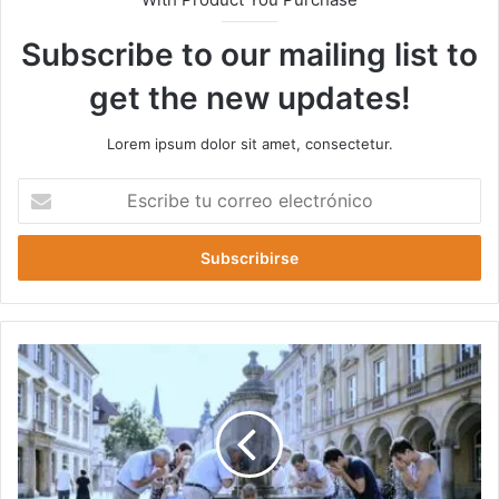
Subscribe to our mailing list to
get the new updates!
Lorem ipsum dolor sit amet, consectetur.
Escribe
tu
correo
electrónico
Alemania
en
Alerta
Roja:
Ola
de
Calor