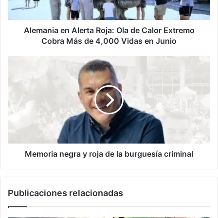
Extremo
Cobra
Más
Alemania en Alerta Roja: Ola de Calor Extremo
de
Cobra Más de 4,000 Vidas en Junio
4,000
Vidas
Memoria
en
negra
Junio
y
roja
de
la
burguesía
criminal
Memoria negra y roja de la burguesía criminal
Publicaciones relacionadas