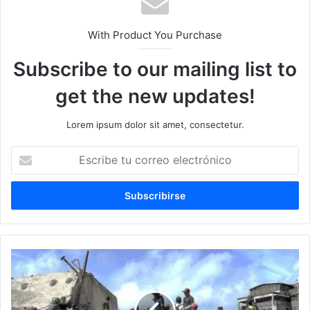
With Product You Purchase
Subscribe to our mailing list to
get the new updates!
Lorem ipsum dolor sit amet, consectetur.
Escribe
tu
correo
electrónico
Terremoto
en
Venezuela:
50.000