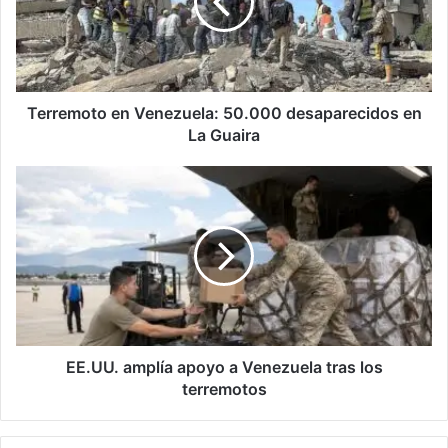
desaparecidos
en
La
Guaira
Terremoto en Venezuela: 50.000 desaparecidos en
La Guaira
EE.UU.
amplía
apoyo
a
Venezuela
tras
los
terremotos
EE.UU. amplía apoyo a Venezuela tras los
terremotos