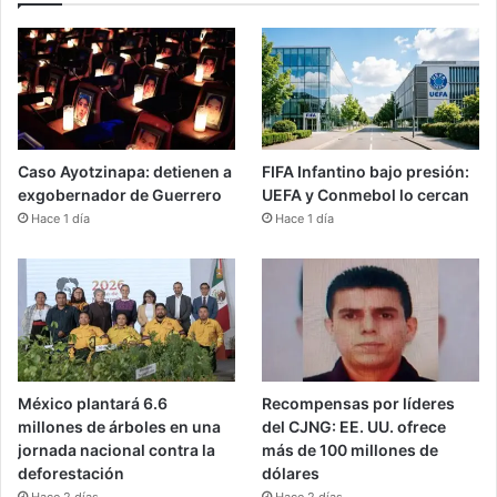
Caso Ayotzinapa: detienen a
FIFA Infantino bajo presión:
exgobernador de Guerrero
UEFA y Conmebol lo cercan
Hace 1 día
Hace 1 día
México plantará 6.6
Recompensas por líderes
millones de árboles en una
del CJNG: EE. UU. ofrece
jornada nacional contra la
más de 100 millones de
deforestación
dólares
Hace 2 días
Hace 2 días