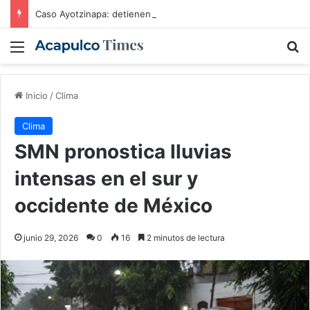
Caso Ayotzinapa: detienen a exgobernador de Guerrero
Menú
B
Inicio
/
Clima
Clima
SMN pronostica lluvias
intensas en el sur y
occidente de México
junio 29, 2026
0
16
2 minutos de lectura