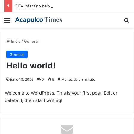
FIFA Infantino bajo presión: UEFA y Conmebol lo cercan
Menú
B
Inicio
/
General
General
Hello world!
junio 18, 2026
0
5
Menos de un minuto
Welcome to WordPress. This is your first post. Edit or
delete it, then start writing!