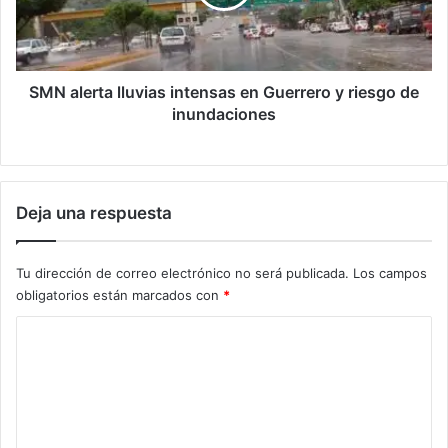
Guerrero
y
riesgo
de
inundaciones
SMN alerta lluvias intensas en Guerrero y riesgo de
inundaciones
Deja una respuesta
Tu dirección de correo electrónico no será publicada.
Los campos
obligatorios están marcados con
*
C
o
m
e