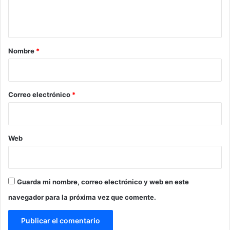
n
t
a
r
Nombre
*
i
o
*
Correo electrónico
*
Web
Guarda mi nombre, correo electrónico y web en este
navegador para la próxima vez que comente.