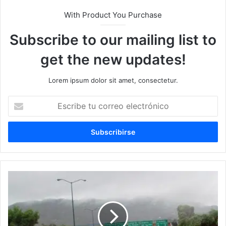
With Product You Purchase
Subscribe to our mailing list to
get the new updates!
Lorem ipsum dolor sit amet, consectetur.
Escribe
tu
correo
electrónico
SMN
alerta
lluvias
intensas
en