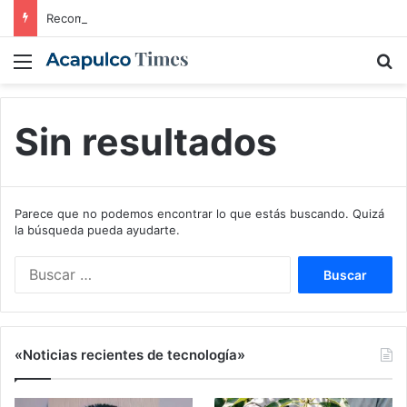
Recompensas por líderes del CJNG: EE. UU. ofrece más de 100 millones de dólares
Menú
B
Sin resultados
Parece que no podemos encontrar lo que estás buscando. Quizá
la búsqueda pueda ayudarte.
Buscar:
«Noticias recientes de tecnología»